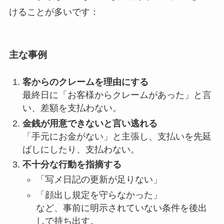
けることが多いです：
主な事例
客からのクレームを理由にする
最終日に「お客様からクレームがあった」と言
い、差額を支払わない。
金銭が用意できないと言い逃れる
「手元にお金がない」と主張し、支払いを先延
ばしにしたり、支払わない。
不十分な行動を指摘する
「写メ日記の更新が足りない」
「顔出し規定を守らなかった」
など、事前に明示されていない条件を後出
しで持ち出す。