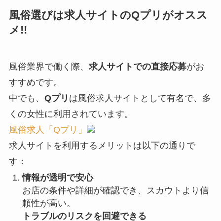
風俗選びは求人サイトの
Qプリ
がオスス
メ!!
風俗業界で働く際、
求人サイトでの直接応募
がお
すすめです。
中でも、
Qプリ
は風俗求人サイトとして有名で、多
くの女性に利用されています。
風俗求人「Qプリ」
求人サイトを利用するメリットは以下の通りで
す：
情報が透明で安心
お店の条件や詳細が確認でき、スカウトより信
頼性が高い。
トラブルのリスクを回避できる