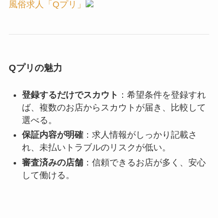
風俗求人「Qプリ」
Qプリの魅力
登録するだけでスカウト
：希望条件を登録すれ
ば、複数のお店からスカウトが届き、比較して
選べる。
保証内容が明確
：求人情報がしっかり記載さ
れ、未払いトラブルのリスクが低い。
審査済みの店舗
：信頼できるお店が多く、安心
して働ける。