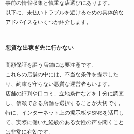
事前の情報収集と慎重な店選びにあります。
以下に、未払いトラブルを避けるための具体的な
アドバイスをいくつか紹介します。
悪質な出稼ぎ先に行かない
高額保証を謳う店舗には要注意です。
これらの店舗の中には、不当な条件を提示した
り、約束を守らない悪質な運営者もいます。
店舗の評判や口コミ、立地条件などを十分に調査
し、信頼できる店舗を選択することが大切です。
特に、インターネット上の掲示板やSNSを活用し
て、実際に働いた経験のある女性の声を聞くこと
は非常に有効です。