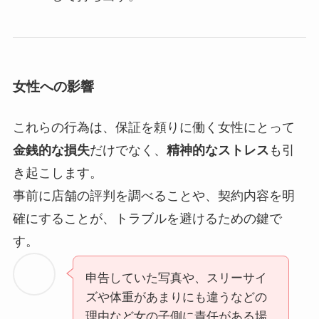
女性への影響
これらの行為は、保証を頼りに働く女性にとって
金銭的な損失
だけでなく、
精神的なストレス
も引
き起こします。
事前に店舗の評判を調べることや、契約内容を明
確にすることが、トラブルを避けるための鍵で
す。
申告していた写真や、スリーサイ
ズや体重があまりにも違うなどの
理由など女の子側に責任がある場