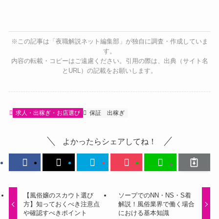
※この記事は「夜職解説ネット編集部」が独自に調査・作成していま
す。
内容の転載・コピーはご遠慮ください。引用の際は、出典（サイト名
とURL）の記載をお願いします。
求人・出稼ぎ・お店選び
保証
出稼ぎ
よかったらシェアしてね！
【風俗嬢のスカウト選び
ソープでのNN・NS・S着
方】知っておくべき注意点
解説！風俗業界で働く場合
や確認すべきポイント
における基本知識