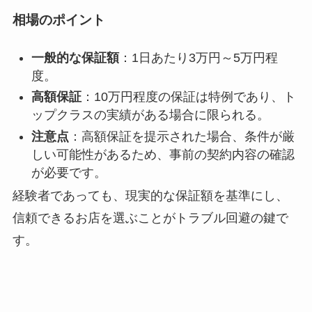
相場のポイント
一般的な保証額
：1日あたり3万円～5万円程
度。
高額保証
：10万円程度の保証は特例であり、ト
ップクラスの実績がある場合に限られる。
注意点
：高額保証を提示された場合、条件が厳
しい可能性があるため、事前の契約内容の確認
が必要です。
経験者であっても、現実的な保証額を基準にし、
信頼できるお店を選ぶことがトラブル回避の鍵で
す。