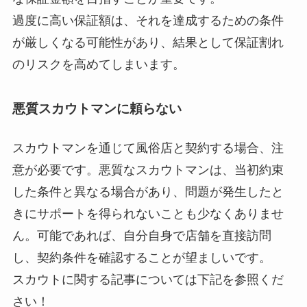
過度に高い保証額は、それを達成するための条件
が厳しくなる可能性があり、結果として保証割れ
のリスクを高めてしまいます。
悪質スカウトマンに頼らない
スカウトマンを通じて風俗店と契約する場合、注
意が必要です。悪質なスカウトマンは、当初約束
した条件と異なる場合があり、問題が発生したと
きにサポートを得られないことも少なくありませ
ん。可能であれば、自分自身で店舗を直接訪問
し、契約条件を確認することが望ましいです。
スカウトに関する記事については下記を参照くだ
さい！