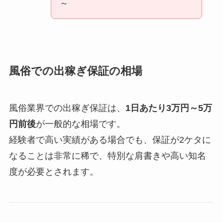
～
風俗での出稼ぎ保証の相場
風俗業界での出稼ぎ保証は、
1日あたり3万円～5万
円前後
が一般的な相場です。
経験者で高い実績がある場合でも、保証が2ケタに
なることは非常に稀で、特別な肩書きや高い知名
度が必要とされます。