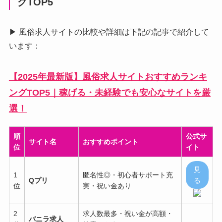
グTOP5
▶ 風俗求人サイトの比較や詳細は下記の記事で紹介して
います：
【2025年最新版】風俗求人サイトおすすめランキ
ングTOP5｜稼げる・未経験でも安心なサイトを厳
選！
順
公式サ
サイト名
おすすめポイント
位
イト
見
1
匿名性◎・初心者サポート充
Qプリ
る
位
実・祝い金あり
2
求人数最多・祝い金が高額・
バニラ求人