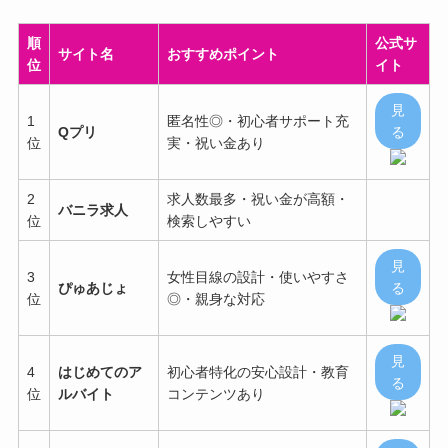
順
公式サ
サイト名
おすすめポイント
位
イト
見
1
匿名性◎・初心者サポート充
Qプリ
る
位
実・祝い金あり
2
求人数最多・祝い金が高額・
バニラ求人
位
検索しやすい
見
3
女性目線の設計・使いやすさ
ぴゅあじょ
る
位
◎・親身な対応
見
4
はじめてのア
初心者特化の安心設計・教育
る
位
ルバイト
コンテンツあり