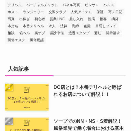
デリヘル
バーチャルチャット
パネル写真
ピンサロ
ヘルス
ホスト
ランジェリー
交際クラブ
人気アイテム
保証
写メ日記
写真
出稼ぎ
初心者
営業LINE
差し入れ
性病
接客
摘発
本指名
本番デリヘル
求人
法律
海綿
盗撮
目隠しプレイ
相談
箱ヘル
裏オプ
誹謗中傷
透過スタンプ
避妊
開示請求
風俗エステ
風俗用語
人気記事
DC店とは？本番デリヘルと呼ば
れるお店について解説！！
ソープでのNN・NS・S着解説！
風俗業界で働く場合における基本