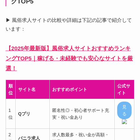
グTOP5
▶ 風俗求人サイトの比較や詳細は下記の記事で紹介して
います：
【2025年最新版】風俗求人サイトおすすめランキ
ングTOP5｜稼げる・未経験でも安心なサイトを厳
選！
順
公式サ
サイト名
おすすめポイント
位
イト
見
1
匿名性◎・初心者サポート充
Qプリ
る
位
実・祝い金あり
2
求人数最多・祝い金が高額・
バニラ求人