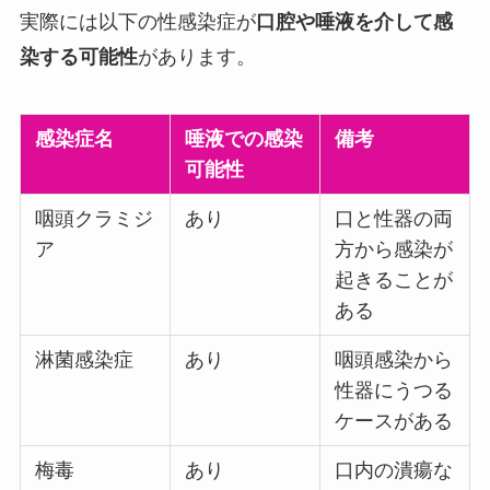
実際には以下の性感染症が
口腔や唾液を介して感
染する可能性
があります。
感染症名
唾液での感染
備考
可能性
咽頭クラミジ
あり
口と性器の両
ア
方から感染が
起きることが
ある
淋菌感染症
あり
咽頭感染から
性器にうつる
ケースがある
梅毒
あり
口内の潰瘍な