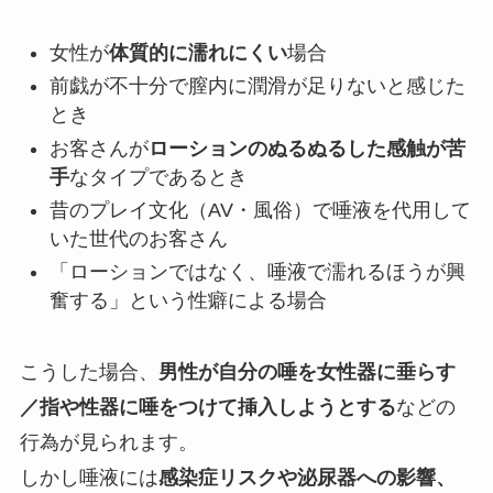
女性が
体質的に濡れにくい
場合
前戯が不十分で膣内に潤滑が足りないと感じた
とき
お客さんが
ローションのぬるぬるした感触が苦
手
なタイプであるとき
昔のプレイ文化（AV・風俗）で唾液を代用して
いた世代のお客さん
「ローションではなく、唾液で濡れるほうが興
奮する」という性癖による場合
こうした場合、
男性が自分の唾を女性器に垂らす
／指や性器に唾をつけて挿入しようとする
などの
行為が見られます。
しかし唾液には
感染症リスクや泌尿器への影響、