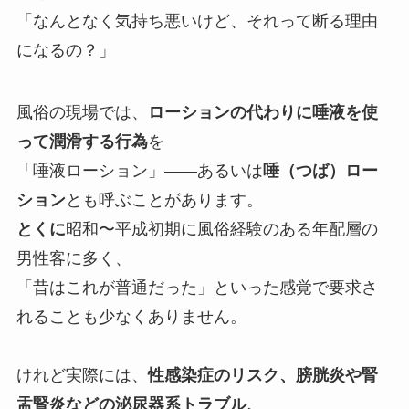
「なんとなく気持ち悪いけど、それって断る理由
になるの？」
風俗の現場では、
ローションの代わりに唾液を使
って潤滑する行為
を
「唾液ローション」――あるいは
唾（つば）ロー
ション
とも呼ぶことがあります。
とくに
昭和〜平成初期に風俗経験のある年配層の
男性客に多く、
「昔はこれが普通だった」といった感覚で要求さ
れることも少なくありません。
けれど実際には、
性感染症のリスク、膀胱炎や腎
盂腎炎などの泌尿器系トラブル、