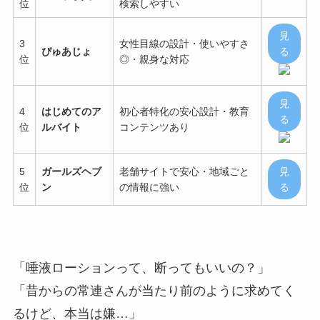
位
検索しやすい
見
3
女性目線の設計・使いやすさ
ぴゅあじょ
る
位
◎・親身な対応
見
4
はじめてのア
初心者特化の安心設計・教育
る
位
ルバイト
コンテンツあり
5
ガールズヘブ
老舗サイトで安心・地域ごと
見
位
ン
の情報に強い
る
「唾液ローションって、断ってもいいの？」
「昔からの常連さんが当たり前のように求めてく
るけど、本当は嫌…」