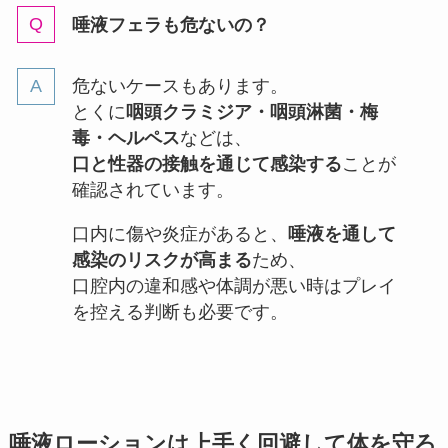
唾液フェラも危ないの？
危ないケースもあります。
とくに
咽頭クラミジア・咽頭淋菌・梅
毒・ヘルペス
などは、
口と性器の接触を通じて感染する
ことが
確認されています。
口内に傷や炎症があると、
唾液を通して
感染のリスクが高まる
ため、
口腔内の違和感や体調が悪い時はプレイ
を控える判断も必要です。
唾液ローションは上手く回避して体を守ろ