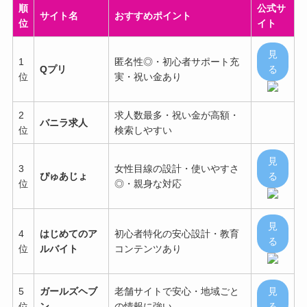
順
公式サ
サイト名
おすすめポイント
位
イト
見
1
匿名性◎・初心者サポート充
Qプリ
る
位
実・祝い金あり
2
求人数最多・祝い金が高額・
バニラ求人
位
検索しやすい
見
3
女性目線の設計・使いやすさ
ぴゅあじょ
る
位
◎・親身な対応
見
4
はじめてのア
初心者特化の安心設計・教育
る
位
ルバイト
コンテンツあり
5
ガールズヘブ
老舗サイトで安心・地域ごと
見
位
ン
の情報に強い
る